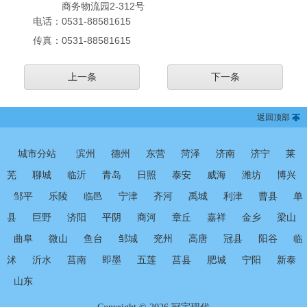
商务物流园2-312号
电话：
0531-88581615
传真：
0531-88581615
上一条
下一条
返回顶部
城市分站
滨州
德州
东营
菏泽
济南
济宁
莱
芜
聊城
临沂
青岛
日照
泰安
威海
潍坊
博兴
邹平
乐陵
临邑
宁津
齐河
禹城
利津
曹县
单
县
巨野
济阳
平阴
商河
章丘
嘉祥
金乡
梁山
曲阜
微山
鱼台
邹城
兖州
高唐
冠县
阳谷
临
沭
沂水
莒南
即墨
五莲
莒县
肥城
宁阳
新泰
山东