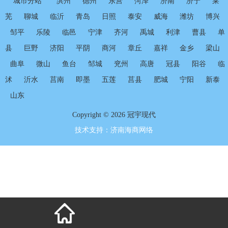
城市分站
滨州
德州
东营
菏泽
济南
济宁
莱
芜
聊城
临沂
青岛
日照
泰安
威海
潍坊
博兴
邹平
乐陵
临邑
宁津
齐河
禹城
利津
曹县
单
县
巨野
济阳
平阴
商河
章丘
嘉祥
金乡
梁山
曲阜
微山
鱼台
邹城
兖州
高唐
冠县
阳谷
临
沭
沂水
莒南
即墨
五莲
莒县
肥城
宁阳
新泰
山东
Copyright © 2026 冠宇现代
技术支持：
济南海商网络