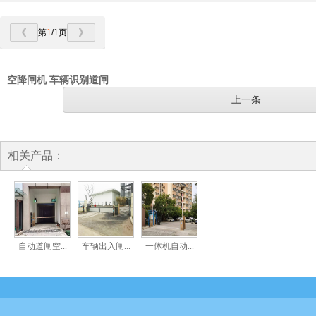
第
1
/1页
空降闸机 车辆识别道闸
上一条
相关产品：
自动道闸空...
车辆出入闸...
一体机自动...